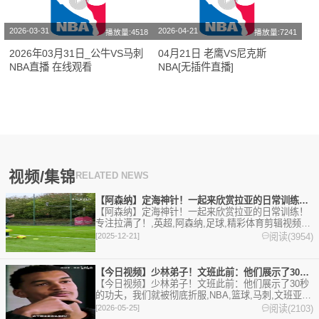
2026-03-31
2026-04-21
播放量:4518
播放量:7241
2026年03月31日_公牛VS马刺
04月21日 老鹰VS尼克斯
NBA直播 在线观看
NBA[无插件直播]
视频/集锦
RELATED NEWS
【阿森纳】定海神针！一起来欣赏拉亚的日常训练！专注拉满了！
【阿森纳】定海神针！一起来欣赏拉亚的日常训练！
专注拉满了！,英超,阿森纳,足球,精彩体育剪辑视频在
线播放。本站提供最全的篮球视频足球视频,集锦,录
阅读(3954)
[2025-12-21]
像。
【今日视频】少林弟子！文班此前：他们展示了30秒的功夫，我们
【今日视频】少林弟子！文班此前：他们展示了30秒
的功夫，我们就被彻底折服,NBA,篮球,马刺,文班亚
马,精彩体育剪辑视频在线播放。本站提供最全的篮球
阅读(2103)
[2026-05-25]
视频足球视频,集锦,录像。