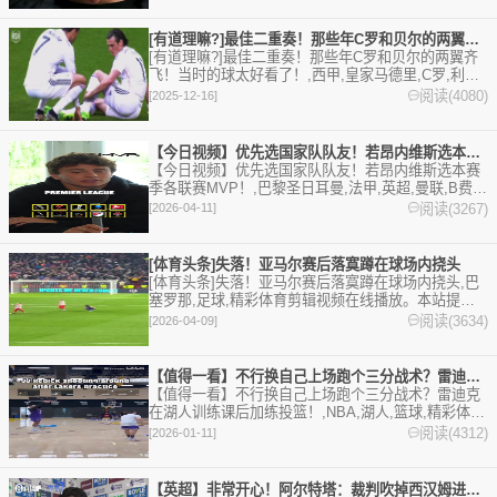
[有道理嘛?]最佳二重奏！那些年C罗和贝尔的两翼齐飞！当时的
[有道理嘛?]最佳二重奏！那些年C罗和贝尔的两翼齐
飞！当时的球太好看了！,西甲,皇家马德里,C罗,利雅
得胜利,足球,精彩体育剪辑视频在线播放。本站提供
阅读(4080)
[2025-12-16]
最全的篮球视频足球视频,集锦,录像。
【今日视频】优先选国家队队友！若昂内维斯选本赛季各联赛MVP
【今日视频】优先选国家队队友！若昂内维斯选本赛
季各联赛MVP！,巴黎圣日耳曼,法甲,英超,曼联,B费,
巴塞罗那,西甲,AC米兰,意甲,拜仁慕尼黑,德甲,葡萄
阅读(3267)
[2026-04-11]
牙,梅西,利雅得胜利,迈阿密国际,足球,精彩体育剪辑
视频在线播放。本站提供最全的篮球视频足球视频,集
锦,录像。
[体育头条]失落！亚马尔赛后落寞蹲在球场内挠头
[体育头条]失落！亚马尔赛后落寞蹲在球场内挠头,巴
塞罗那,足球,精彩体育剪辑视频在线播放。本站提供
最全的篮球视频足球视频,集锦,录像。
阅读(3634)
[2026-04-09]
【值得一看】不行换自己上场跑个三分战术？雷迪克在湖人训练课后
【值得一看】不行换自己上场跑个三分战术？雷迪克
在湖人训练课后加练投篮！,NBA,湖人,篮球,精彩体育
剪辑视频在线播放。本站提供最全的篮球视频足球视
阅读(4312)
[2026-01-11]
频,集锦,录像。
【英超】非常开心！阿尔特塔：裁判吹掉西汉姆进球，这次判罚太需