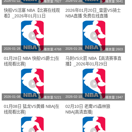
2026-01-11
2026-01-20
播放量:7927
播放量:3641
快船VS活塞 NBA【比赛在线观
2026年01月20日_雷霆VS骑士
看】_2026年01月11日
NBA直播 免费在线直播
2026-01-28
2026-01-29
播放量:4768
播放量:2603
01月28日 NBA 快船VS爵士[在
马刺VS火箭 NBA【高清赛事直
线观看比赛]
播】_2026年01月29日
2026-01-08
2026-02-10
播放量:5221
播放量:1947
01月08日 猛龙VS黄蜂 NBA[在
02月10日 老鹰VS森林狼
线观看比赛]
NBA[高清直播]