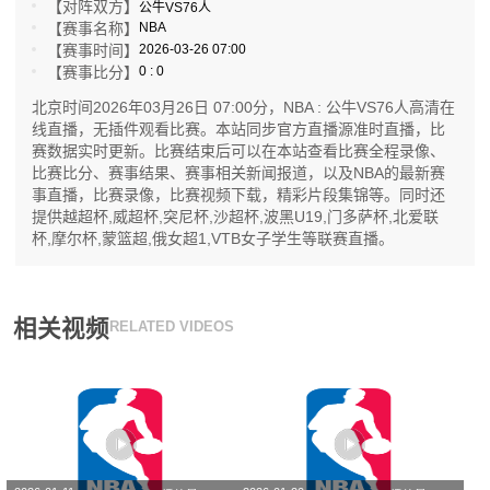
【对阵双方】
公牛VS76人
【赛事名称】
NBA
【赛事时间】
2026-03-26 07:00
【赛事比分】
0 : 0
北京时间2026年03月26日 07:00分，NBA : 公牛VS76人高清在
线直播，无插件观看比赛。本站同步官方直播源准时直播，比
赛数据实时更新。比赛结束后可以在本站查看比赛全程录像、
比赛比分、赛事结果、赛事相关新闻报道，以及NBA的最新赛
事直播，比赛录像，比赛视频下载，精彩片段集锦等。同时还
提供越超杯,威超杯,突尼杯,沙超杯,波黑U19,门多萨杯,北爱联
杯,摩尔杯,蒙篮超,俄女超1,VTB女子学生等联赛直播。
相关视频
RELATED VIDEOS