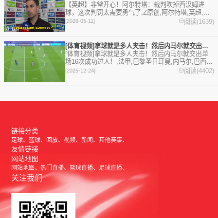
【英超】非常开心！阿尔特塔：裁判吹掉西汉姆进
球，这次判罚太需要勇气了,Z原创,阿尔特塔,英超,阿
森纳,五洲,足球,精彩体育剪辑视频在线播放。本站提
阅读(1639)
[2026-05-11]
供最全的篮球视频足球视频,集锦,录像。
[体育视频]拿球就是多人夹击！然后内马尔就交出单场16次成功
[体育视频]拿球就是多人夹击！然后内马尔就交出单
场16次成功过人！,法甲,巴黎圣日耳曼,内马尔,巴西,
欧冠,足球,精彩体育剪辑视频在线播放。本站提供最
阅读(4402)
[2025-12-24]
全的篮球视频足球视频,集锦,录像。
链接分类
足球
篮球
回放
视频
新闻
其他赛事
友情链接
网站地图
网站地图
热门直播
篮球直播
足球直播
关注我们