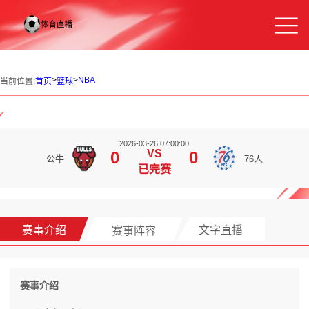
>
>
NBA
当前位置:
首页
篮球
2026-03-26 07:00:00
VS
0
0
公牛
76人
已完赛
赛事介绍
赛事阵容
文字直播
赛事介绍