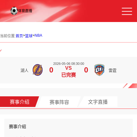
>
>
NBA
当前位置:
首页
篮球
2026-05-06 08:30:00
VS
0
0
湖人
雷霆
已完赛
赛事介绍
赛事阵容
文字直播
赛事介绍