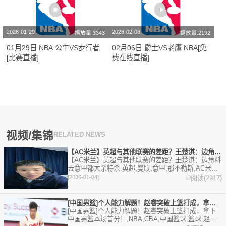
2026-01-29
2026-02-06
播放量:3343
播放量:2192
01月29日 NBA 公牛VS步行者
02月06日 爵士VS老鹰 NBA[免
[比赛直播]
费在线直播]
视频/集锦
RELATED NEWS
【AC米兰】英超与其他联赛的差距？王楚淇：边角料去意甲都大杀
【AC米兰】英超与其他联赛的差距？王楚淇：边角料
去意甲都大杀特杀,英超,曼联,意甲,那不勒斯,AC米兰,
国际米兰,西甲,德甲,法甲,足球,精彩体育剪辑视频在
阅读(2917)
[2026-01-04]
线播放。本站提供最全的篮球视频足球视频,集锦,录
像。
[中国男篮]个人能力解题！赵睿突破上篮打成，拿下中国男篮本场
[中国男篮]个人能力解题！赵睿突破上篮打成，拿下
中国男篮本场首分！,NBA,CBA,中国篮球,篮球,赵睿,