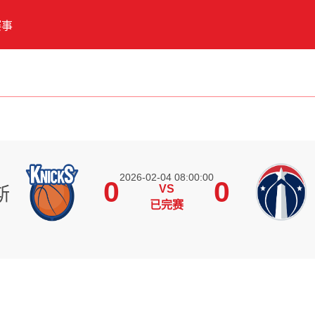
赛事
2026-02-04 08:00:00
0
0
VS
斯
已完赛