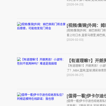
利时,意甲,那不勒斯,足球,精
[2026-04-23]
的篮球视频足球视频,集锦,录像
[视频/集锦]外网：姆巴佩和
套上吐口水,皇家马德里,姆巴佩
[2026-02-03]
放。本站提供最全的篮球视频足
【有道理嘛?】开朗男孩！小波
了？,NBA,篮网,篮球,精彩
[2026-06-27]
球视频足球视频,集锦,录像。
[值得一看]伊卡尔迪也给她发
这热度！,Z原创,旺达,足球,