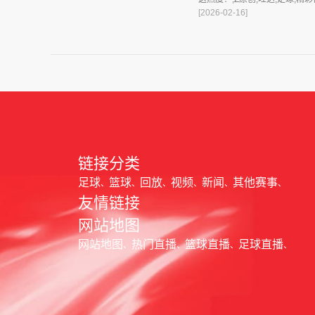
[2026-02-16]
全的篮球视频足球视频,集锦,录
链接分类
足球
篮球
回放
视频
新闻
其他赛事
友情链接
网站地图
网站地图
热门直播
篮球直播
足球直播