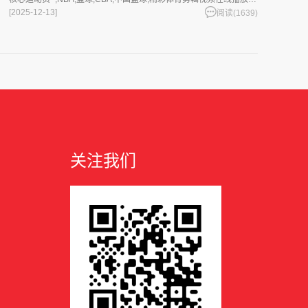
[2025-12-13]
本站提供最全的篮球视频足球视频,集锦,录像。
阅读(1639)
关注我们