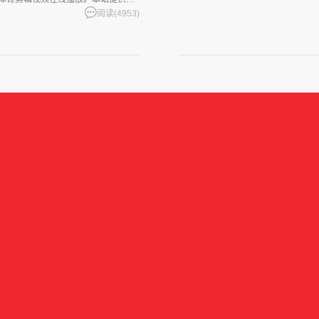
像。
阅读(4953)