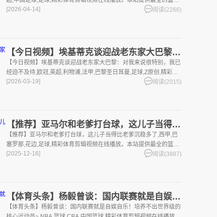
超,中国足球,足球,精彩体育剪辑视频在线播放。本站提供最全的篮球
[2026-04-14]
视频足球视频,集锦,录像。
阅读(2266)
【今日视频】埃基蒂克谈迎战老东家大巴黎：对我来说很特别，我已
【今日视频】埃基蒂克谈迎战老东家大巴黎：对我来说很特别，我已
经迫不及待,欧冠,英超,利物浦,法甲,巴黎圣日耳曼,足球,Z原创,精彩体
[2026-03-19]
育剪辑视频在线播放。本站提供最全的篮球视频足球视频,集锦,录
阅读(2015)
像。
【推荐】亚马尔和老爹打台球，这儿子当得比老爹沉稳多了
【推荐】亚马尔和老爹打台球，这儿子当得比老爹沉稳多了,西甲,巴
塞罗那,花边,足球,精彩体育剪辑视频在线播放。本站提供最全的篮球
[2025-12-16]
视频足球视频,集锦,录像。
阅读(3887)
【体育头条】杨毅曾谈：国内联赛就是自娱自乐！培养不出世界级的
【体育头条】杨毅曾谈：国内联赛就是自娱自乐！培养不出世界级的
核心运动员~,NBA,篮球,CBA,中国篮球,精彩体育剪辑视频在线播放。