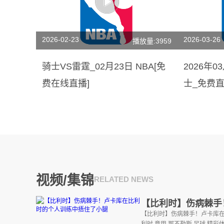
2026-02-23
2026-03-26
播放量:3959
骑士VS雷霆_02月23日 NBA[免
2026年0
费在线直播]
士_免费
视频/集锦
RELATED NEWS
【比利时】伤病棘手！卢卡库在