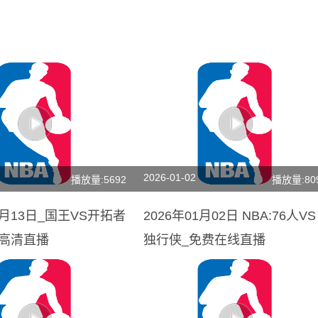
2026-01-02
播放量:5692
播放量:80
04月13日_国王VS开拓者
2026年01月02日 NBA:76人VS
 高清直播
独行侠_免费在线直播