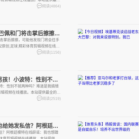
彩体育剪辑视频在线播放。本站提供最全
。
阅读(4864)
[视频/集锦]外网：姆巴佩和门将击掌后擦擦，可能他发现门将会
门将击掌后擦擦，可能他发现门将会往手
,Z原创,足球,精彩体育剪辑视频在线播
球视频,集锦,录像。
阅读(1156)
【有道理嘛?】开朗男孩！小波特：性别不就两种吗？难道是我搞错
特：性别不就两种吗？难道是我搞错
体育剪辑视频在线播放。本站提供最全的篮
阅读(2519)
[值得一看]伊卡尔迪也给她发私信？阿根廷模特在线辟谣：我也想
私信？阿根廷模特在线辟谣：我也想蹭
精彩体育剪辑视频在线播放。本站提供最