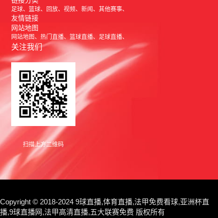
足球
篮球
回放
视频
新闻
其他赛事
友情链接
网站地图
网站地图
热门直播
篮球直播
足球直播
关注我们
扫描上方二维码
Copyright © 2018-2024 9球直播,体育直播,法甲免费看球,亚洲杯直
播,9球直播网,法甲高清直播,五大联赛免费 版权所有