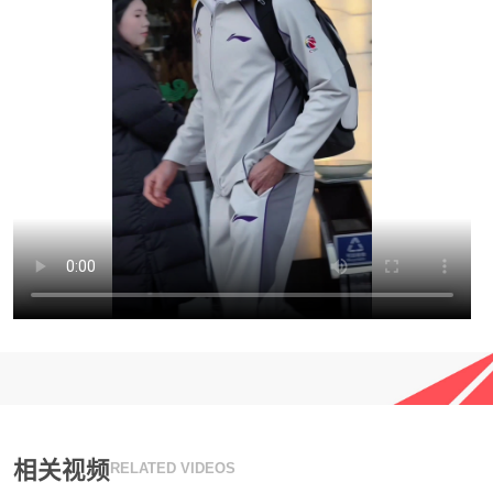
相关视频
RELATED VIDEOS