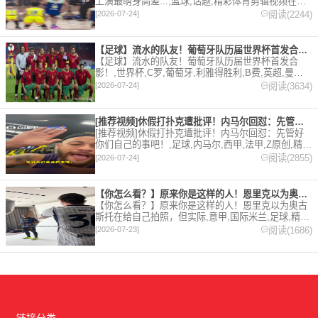
上演最萌身高差...,篮球,话题,精彩体育剪辑视频在线
播放。本站提供最全的篮球视频足球视频,集锦,录
阅读(2244)
[2026-07-24]
像。
【足球】流水的队友！葡萄牙队历届世界杯首发合影！
【足球】流水的队友！葡萄牙队历届世界杯首发合
影！,世界杯,C罗,葡萄牙,利雅得胜利,B费,英超,曼联,
足球,精彩体育剪辑视频在线播放。本站提供最全的篮
阅读(3634)
[2026-07-24]
球视频足球视频,集锦,录像。
[推荐视频]休假打扑克遭批评！内马尔回怼：先管好你们自己的事
[推荐视频]休假打扑克遭批评！内马尔回怼：先管好
你们自己的事吧！,足球,内马尔,西甲,法甲,Z原创,精彩
体育剪辑视频在线播放。本站提供最全的篮球视频足
阅读(2855)
[2026-07-24]
球视频,集锦,录像。
【你怎么看？】原来你是这样的人！恩里克以为奥古斯托在给自己拍
【你怎么看？】原来你是这样的人！恩里克以为奥古
斯托在给自己拍照，但实际,意甲,国际米兰,足球,精彩
体育剪辑视频在线播放。本站提供最全的篮球视频足
阅读(1686)
[2026-07-23]
球视频,集锦,录像。
链接分类