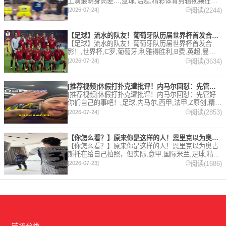
上演最萌身高差...,篮球,话题,精彩体育剪辑视频在线
播放。本站提供最全的篮球视频足球视频,集锦,录
阅读(2244)
[2026-07-24]
像。
【足球】流水的队友！葡萄牙队历届世界杯首发合影！
【足球】流水的队友！葡萄牙队历届世界杯首发合
影！,世界杯,C罗,葡萄牙,利雅得胜利,B费,英超,曼联,
足球,精彩体育剪辑视频在线播放。本站提供最全的篮
阅读(3634)
[2026-07-24]
球视频足球视频,集锦,录像。
[推荐视频]休假打扑克遭批评！内马尔回怼：先管好你们自己的事
[推荐视频]休假打扑克遭批评！内马尔回怼：先管好
你们自己的事吧！,足球,内马尔,西甲,法甲,Z原创,精彩
体育剪辑视频在线播放。本站提供最全的篮球视频足
阅读(2853)
[2026-07-24]
球视频,集锦,录像。
【你怎么看？】原来你是这样的人！恩里克以为奥古斯托在给自己拍
【你怎么看？】原来你是这样的人！恩里克以为奥古
斯托在给自己拍照，但实际,意甲,国际米兰,足球,精彩
体育剪辑视频在线播放。本站提供最全的篮球视频足
阅读(1686)
[2026-07-23]
球视频,集锦,录像。
链接分类