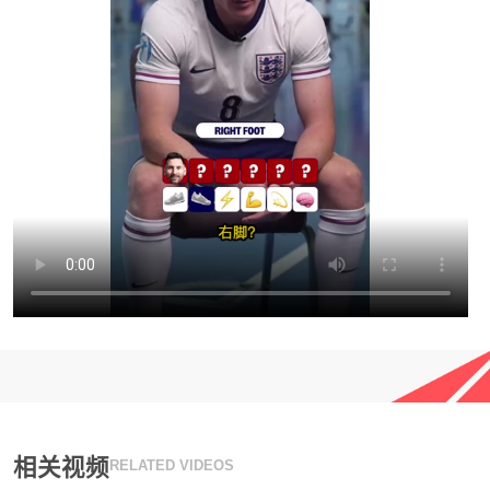
相关视频
RELATED VIDEOS