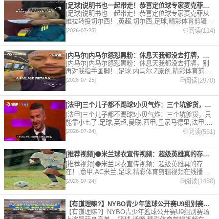
[足球]说明书也一起带走！恭喜定位球专家麦克菲从维拉转投切尔
[足球]说明书也一起带走！恭喜定位球专家麦克菲从
维拉转投切尔西！,英超,切尔西,足球,精彩体育剪辑视
频在线播放。本站提供最全的篮球视频足球视频,集
阅读(114)
[2026-07-25]
锦,录像。
[内马尔]内马尔怒怼黑粉：休息天我都没去打牌，别再对我指手画
[内马尔]内马尔怒怼黑粉：休息天我都没去打牌，别
再对我指手画脚！,足球,内马尔,Z原创,精彩体育剪辑
视频在线播放。本站提供最全的篮球视频足球视频,集
阅读(2970)
[2026-07-25]
锦,录像。
[法甲]三个儿子都不踢球❗️小贝气炸：三个坑爹货，只能靠小七
[法甲]三个儿子都不踢球❗️小贝气炸：三个坑爹货，只
能靠小七了,足球,英超,曼联,西甲,皇家马德里,法甲,巴
黎圣日耳曼,世界杯,英格兰,Z原创,精彩体育剪辑视频
阅读(561)
[2026-07-24]
在线播放。本站提供最全的篮球视频足球视频,集锦,
录像。
[推荐视频]⚫米兰球衣宣传视频：超级英雄真的存在！
[推荐视频]⚫米兰球衣宣传视频：超级英雄真的存
在！,意甲,AC米兰,足球,精彩体育剪辑视频在线播
放。本站提供最全的篮球视频足球视频,集锦,录像。
阅读(1480)
[2026-07-24]
【有道理嘛?】NYBO青少年篮球公开赛U9组别赛场上演最萌身
【有道理嘛?】NYBO青少年篮球公开赛U9组别赛场