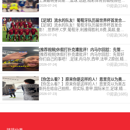
上演最萌身高差...,篮球,话题,精彩体育剪辑视频在线
播放。本站提供最全的篮球视频足球视频,集锦,录
阅读(2244)
[2026-07-24]
像。
【足球】流水的队友！葡萄牙队历届世界杯首发合影！
【足球】流水的队友！葡萄牙队历届世界杯首发合
影！,世界杯,C罗,葡萄牙,利雅得胜利,B费,英超,曼联,
足球,精彩体育剪辑视频在线播放。本站提供最全的篮
阅读(3634)
[2026-07-24]
球视频足球视频,集锦,录像。
[推荐视频]休假打扑克遭批评！内马尔回怼：先管好你们自己的事
[推荐视频]休假打扑克遭批评！内马尔回怼：先管好
你们自己的事吧！,足球,内马尔,西甲,法甲,Z原创,精彩
体育剪辑视频在线播放。本站提供最全的篮球视频足
阅读(2853)
[2026-07-24]
球视频,集锦,录像。
【你怎么看？】原来你是这样的人！恩里克以为奥古斯托在给自己拍
【你怎么看？】原来你是这样的人！恩里克以为奥古
斯托在给自己拍照，但实际,意甲,国际米兰,足球,精彩
体育剪辑视频在线播放。本站提供最全的篮球视频足
阅读(1685)
[2026-07-23]
球视频,集锦,录像。
链接分类