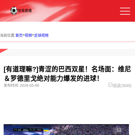
>
>
当前位置:
首页
视频
足球视频
[有道理嘛?]青涩的巴西双星！名场面：维尼
＆罗德里戈绝对能力爆发的进球！
发布时间:
2026-05-06
阅读(
3849)