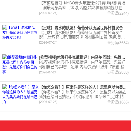
【有道理嘛?】NYBO青少年篮球公开赛U9组别赛场
上演最萌身高差...,篮球,话题,精彩体育剪辑视频在线
播放。本站提供最全的篮球视频足球视频,集锦,录
阅读(2244)
[2026-07-24]
像。
【足球】流水的队友！葡萄牙队历届世界杯首发合影！
【足球】流水的队友！葡萄牙队历届世界杯首发合
影！,世界杯,C罗,葡萄牙,利雅得胜利,B费,英超,曼联,
足球,精彩体育剪辑视频在线播放。本站提供最全的篮
阅读(3634)
[2026-07-24]
球视频足球视频,集锦,录像。
[推荐视频]休假打扑克遭批评！内马尔回怼：先管好你们自己的事
[推荐视频]休假打扑克遭批评！内马尔回怼：先管好
你们自己的事吧！,足球,内马尔,西甲,法甲,Z原创,精彩
体育剪辑视频在线播放。本站提供最全的篮球视频足
阅读(2853)
[2026-07-24]
球视频,集锦,录像。
【你怎么看？】原来你是这样的人！恩里克以为奥古斯托在给自己拍
【你怎么看？】原来你是这样的人！恩里克以为奥古
斯托在给自己拍照，但实际,意甲,国际米兰,足球,精彩
体育剪辑视频在线播放。本站提供最全的篮球视频足
阅读(1685)
[2026-07-23]
球视频,集锦,录像。